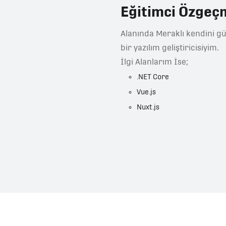
Eğitimci Özgeç
Alanında Meraklı kendini gün
bir yazılım geliştiricisiyim.
İlgi Alanlarım İse;
.NET Core
Vue.js
Nuxt.js