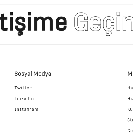
etişime
Geçi
Sosyal Medya
M
Twitter
Ha
LinkedIn
Hı
Instagram
Ku
St
Co