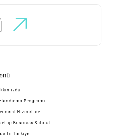
n
enü
kkımızda
zlandırma Programı
rumsal Hizmetler
artup Business School
de In Türkiye